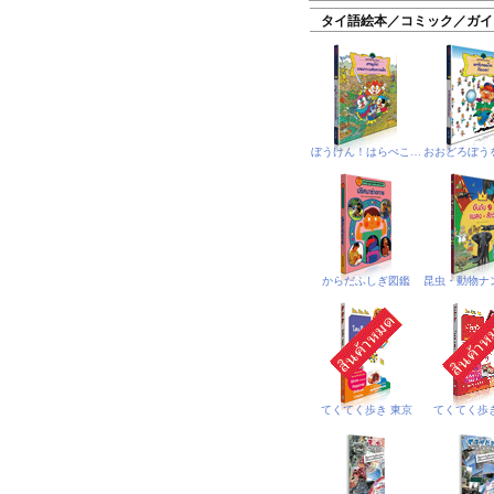
タイ語絵本／コミック／ガイ
ぼうけん！はらぺこじま
からだふしぎ図鑑
てくてく歩き 東京
てくてく歩き