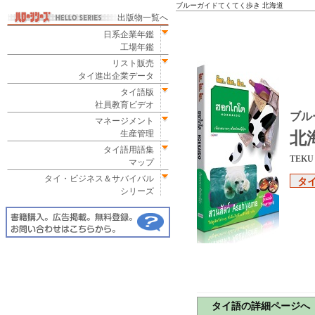
ブルーガイドてくてく歩き 北海道
出版物一覧へ
日系企業年鑑
工場年鑑
リスト販売
タイ進出企業データ
タイ語版
社員教育ビデオ
ブル
マネージメント
生産管理
北
タイ語用語集
TEKU 
マップ
タイ・ビジネス＆サバイバル
タ
シリーズ
タイ語の詳細ページへ