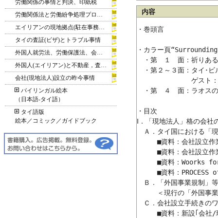
労働関係の事情と判決、印紙税
内容
労働関係法と労働紛争処理プロセス
エイリアンの現地拠点(駐在事務所ほか)
・巻頭言 

タイの査証(ビザ)とトラブル事情
・カラー頁“Surroundings
外国人就労法、労働保護法、会社法(相当規定)の改定
　・第　１　面：祈りある
外国人(エイリアン)と不動産，査証(ビザ)基準
　・第２～３面：タイ･ビ
会社(現地法人)設立の昨今事情
　　　　　　　　ゲスト：Mr. 
　・第　４　面：ラオスの時計 
バイリンガル絵本
（日本語‐タイ語）
・目次 

タイ語版
絵本／コミック／ガイドブック
Ⅰ．「現地法人」格の会社
　Ａ．タイ国における「現
　　　■資料：会社設立作
　　　■資料：会社設立作
　　　■資料：Woorks fo
　　　■資料：PROCESS of C
　Ｂ．「外国事業規制」等
　　　＜現行の「外国事業
　Ｃ．会社設立手続きのワ
　　　■資料：新設｢会社/