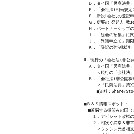
　Ｄ．タイ国「民商法典」
　Ｅ．「会社法(相当規定)
　Ｆ．新設｢会社｣の登記申
　Ｇ．所要の｢発起人｣数
　Ｈ．パートナーシップの
　Ｉ．「総会の招集」に関
　Ｊ．「異議申立て」期限
　Ｋ．「登記の強制抹消」
Ⅱ．現行の「会社法(非公開
　Ａ．タイ国「民商法典」
　　　＜現行の「会社法」
　Ｂ．「会社法(非公開株
　　　＜「民商法典」第Ⅹ
　　　■資料：Share/Stoc
■Ｂ＆Ｓ情報スポット：

　■苦悩する微笑みの国（１
　　１．アピシット政権の
　　２．相次ぐ異常＆非常
　　　＜タクシン元首相支