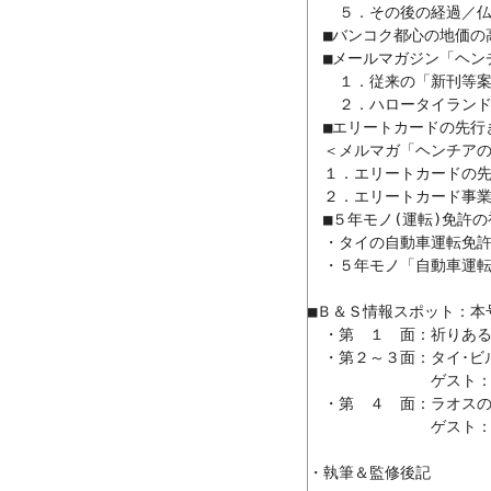
　　５．その後の経過／仏暦2
　■バンコク都心の地価の高
　■メールマガジン「ヘン
　　１．従来の「新刊等案
　　２．ハロータイランド
　■エリートカードの先行き
　＜メルマガ「ヘンチアの
　１．エリートカードの先行
　２．エリートカード事業
　■５年モノ(運転)免許の
　・タイの自動車運転免許
　・５年モノ「自動車運転
■Ｂ＆Ｓ情報スポット：本号“S
　・第　１　面：祈りある風
　・第２～３面：タイ･ビ
　　　　　　　　ゲスト：Mr. 
　・第　４　面：ラオスの
　　　　　　　　ゲスト：Mr. 