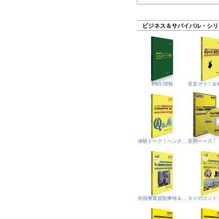
ビジネス＆サバイバル・シリ
B&S 情報
体験トーク！ヘンチア（悟空）のミレニアム放談
外国事業規制事情＆外国事業(規制)法‐PDF電子書籍版