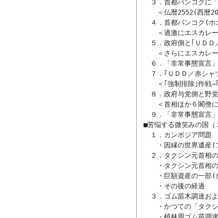
　　３．首都バンコクに「
　　　＜仏暦2552(西暦2
　　４．首都バンコク(ホ
　　　＜過激にエスカレー
　　５．政府側と｢ＵＤＤ
　　　＜さらにエスカレー
　　６．「非常事態宣言」
　　７．｢ＵＤＤ／赤シャツ
　　　＜｢強制排除｣作戦⇒
　　８．政府与党側と野党
　　　＜首相ほか６閣僚に
　　９．「非常事態宣言」
　■苦悩する微笑みの国（２
　　１．カンボジア問題

　　　・因縁の世界遺産(
　　２．タクシン元首相の
　　　・タクシン元首相の
　　　・巨額資産の一部(
　　　・その後の経過

　　３．ゴム苗木調達およ
　　　・かつての「タクシ
　　　・植林用ゴム苗調達