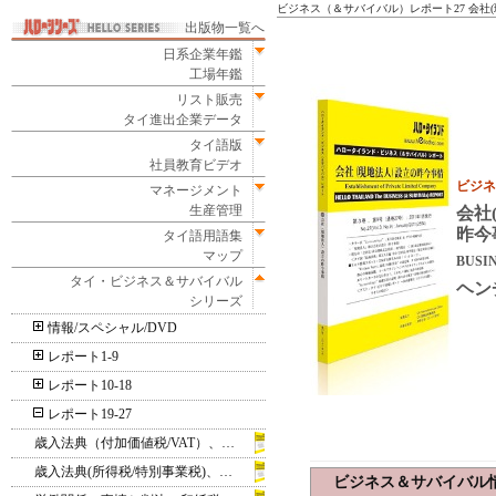
ビジネス（＆サバイバル）レポート27 会社
出版物一覧へ
日系企業年鑑
工場年鑑
リスト販売
タイ進出企業データ
タイ語版
社員教育ビデオ
ビジネ
マネージメント
生産管理
会社
昨今
タイ語用語集
マップ
BUSIN
タイ・ビジネス＆サバイバル
ヘン
シリーズ
情報/スペシャル/DVD
レポート1-9
レポート10-18
レポート19-27
歳入法典（付加価値税/VAT）、刑法
歳入法典(所得税/特別事業税)、刑事訴訟法
ビジネス＆サバイバル