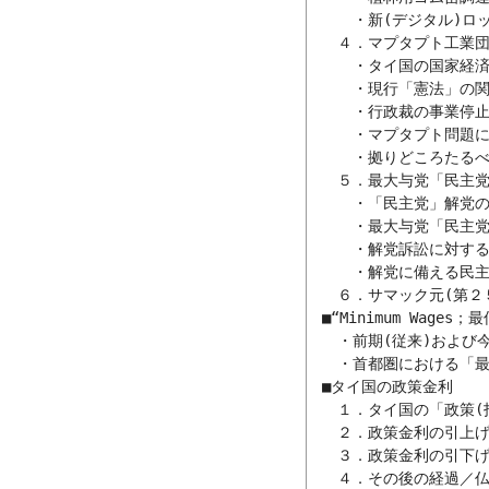
　　　・新(デジタル)ロ
　　４．マプタプト工業団
　　　・タイ国の国家経済
　　　・現行「憲法」の関
　　　・行政裁の事業停止
　　　・マプタプト問題に
　　　・拠りどころたるべ
　　５．最大与党「民主党
　　　・「民主党」解党の
　　　・最大与党「民主党
　　　・解党訴訟に対する
　　　・解党に備える民主
　　６．サマック元(第２５
　■“Minimum Wages
　　・前期(従来)および今
　　・首都圏における「最
　■タイ国の政策金利

　　１．タイ国の「政策(指
　　２．政策金利の引上げ
　　３．政策金利の引下げ
　　４．その後の経過／仏暦2