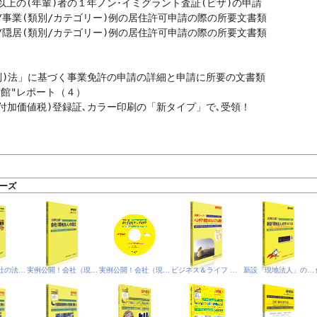
悟空館"レポート（４）

ーズ
見直そう！会社の法人関係文書類
実例公開！会社（現地法人）の設立
実例公開！会社（現地法人）の設立-PDF電子書籍版
ビジネス＆ライフ Ｑ＆Ａ １１９
新設「現地法人」のサバイバル