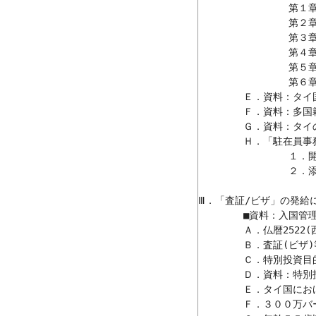
		第１章：許可(証)の申請と発行；Application for and Issuance of Permit

		第２章：技術開発局；Department of Skill Development

		第３章：タイ王室警察局入国管理部；Immigration Division

		第４章：税務局（Department of Revenue）

		第５章：関税局（Department of Customs）

		第６章：渉外業務と政府機関の間の調整（Coordination）

	Ｅ．資料：タイ国内における多国籍企業の｢地域(統括)事務所｣開設への案内

	Ｆ．資料：多国籍企業の｢東南アジア地域事務所｣制度／転載(一部)

	Ｇ．資料：タイの「地域(統括)事務所」制度と現状について／転載

	Ｈ．「駐在員事務所」開設許可申請

		１．開設許可申請の所要文書類

		２．添付文書類作成の要領

Ⅲ．「査証/ビザ」の発給に
	■資料：入国管理および査証(ビザ)に関係する関係法規等の制定/発令

	Ａ．仏暦2522(西暦1979)年"Immigration Act；入国管理法"に基づく省令第６号，仏暦2523(1980)年

	Ｂ．査証(ビザ)等に係わる「規則および手続きの案内」（入国管理局）

	Ｃ．特別投資目的の(ための)居住ビザの申請

	Ｄ．資料：特別投資目的の居住ビザの申請の所要文書類等に関する案内

	Ｅ．タイ国における「居住ビザ」の申請

	Ｆ．３００万バーツ以上の「投資者」のための暫定滞在の申請
