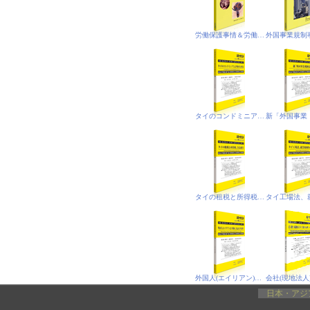
労働保護事情＆労働保護法‐PDF電子書籍版
タイのコンドミニアムと外国人所有
タイの租税と所得税、合法就労
外国人(エイリアン)と不動産，査証(ビザ)基準
日本・アジ