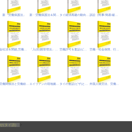
新「労働保護法」
新・労働保護法＆関連法令等
タイ経済再建の動向と投資関連事情
訴訟（民事/簡易/破産/IP&IT）裁判
会社法＆閉鎖,労働保護省令等
「入(出)国管理法」と外国人の現地滞在
労働許可＆査証(ビザ)関係の手続き
労働・社会保障、行政の変更等
労働関係法と労働紛争処理プロセス
エイリアンの現地拠点(駐在事務所ほか)
タイの査証(ビザ)とトラブル事情
外国人就労法、労働保護法、会社法(相当規定)の改定
>
せ(タイ語)