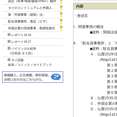
訴訟（民事/簡易/破産/IP&IT）裁判
内容
タイのコンドミニアムと外国人所有
新「外国事業（規制）法」
・巻頭言

駐在員事務所，査証（ビザ）
Ⅰ．関連事情の概況

外国企業の現地事業，取締役責任
	■資料：関係法規等の制定/発令の経緯（概略）

レポート10-18
レポート19-27
Ⅱ．「駐在員事務所」と「地
	■資料：駐在員事務所＆地域(統括)事務所関係法規等の制定/発令

バイリンガル絵本
（日本語‐タイ語）
	Ａ．仏暦2529(西暦1986)年、国際通商事業に関係する外国法人の駐在員事務所の開設に関する申請を統治(管理)する首相府(発令)規則

　　	　　（Regulations of The Office of The Prime Minister, for Rep.Office）

タイ語版
絵本／コミック／ガイドブック
		第１章：許可(証)の申請と発行；Application for and Issuance of Permit

		第２章：労働局；Labour Department

　		第３章：タイ王室警察局入国管理部；Immigration Division

　		第４章：税務局；Revenue Department

　		第５章：関税局；Customs Department

　		第６章：管理機関との間の調整；Coordination

	Ｂ．仏暦2535(西暦1992)年、国際(通商)事業に関係する外国法人の駐在員事務所の開設に関する首相府(発令)規則（第２号）

	Ｃ．外国企業の駐在員事務所の所得税と事業税に関する税務局通達

	Ｄ．仏暦2535(西暦1992)年、多国籍企業の地域(統括)事務所の開設に関する申請を統治(管理)する首相府(発令)規則

	　　（Regulations of The Office of The Prime Minister；Regional Office）
