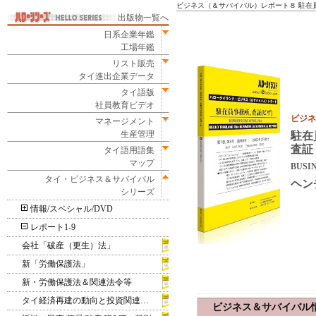
ビジネス（＆サバイバル）レポート８ 駐在
出版物一覧へ
日系企業年鑑
工場年鑑
リスト販売
タイ進出企業データ
タイ語版
社員教育ビデオ
ビジネ
マネージメント
生産管理
駐在
査証
タイ語用語集
マップ
BUSIN
タイ・ビジネス＆サバイバル
ヘン
シリーズ
情報/スペシャル/DVD
レポート1-9
会社「破産（更生）法」
新「労働保護法」
新・労働保護法＆関連法令等
タイ経済再建の動向と投資関連事情
ビジネス＆サバイバル