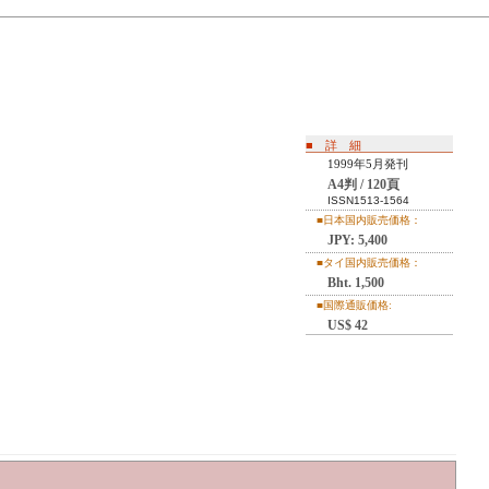
■ 詳 細
1999年5月発刊
A4判 / 120頁
ISSN1513-1564
■日本国内販売価格：
JPY: 5,400
■タイ国内販売価格：
Bht. 1,500
■国際通販価格:
US$ 42