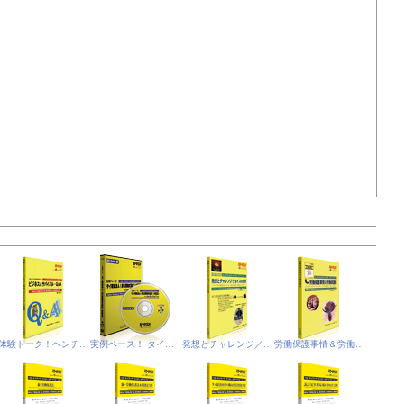
体験トーク！ヘンチア（悟空）のミレニアム放談
実例ベース！ タイ現地法人(非公開株式会社)の設立 DVD版
発想とチャレンジ／チョイスの世界
労働保護事情＆労働保護法