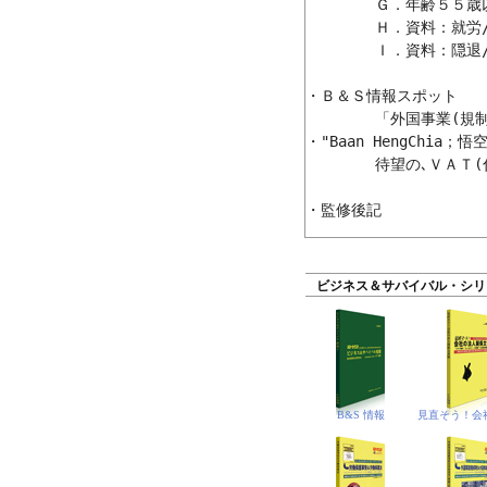
	Ｇ．年齢５５歳以上の(年輩)者の１年ノン･イミグラント査証(ビザ)の申請

	Ｈ．資料：就労/事業(類別/カテゴリー)例の居住許可申請の際の所要文書類

	Ｉ．資料：隠退/隠居(類別/カテゴリー)例の居住許可申請の際の所要文書類

・Ｂ＆Ｓ情報スポット

	「外国事業(規制)法」に基づく事業免許の申請の詳細と申請に所要の文書類

・"Baan HengChia；
	待望の､ＶＡＴ(付加価値税)登録証､カラー印刷の「新タイプ」で､受領！

ビジネス＆サバイバル・シリ
B&S 情報