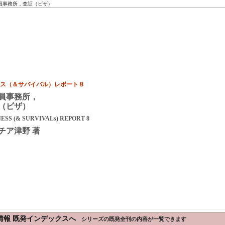
員事務所，査証（ビザ）
ス（＆サバイバル）レポート８
員事務所，
（ビザ）
ESS (& SURVIVALs) REPORT 8
チア津野 著
情報 既発インデックスへ
シリーズの既発全刊の内容が一覧できます