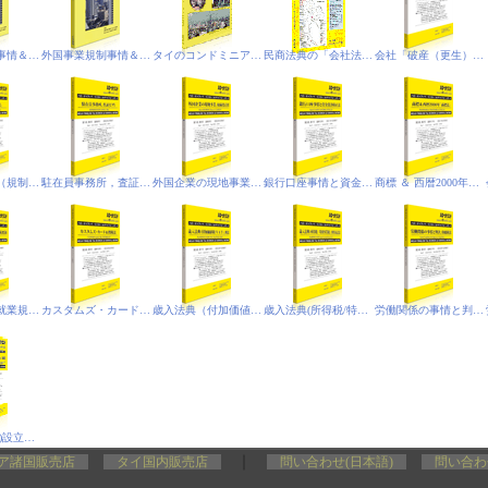
外国事業規制事情＆外国事業(規制)法
外国事業規制事情＆外国事業(規制)法‐PDF電子書籍版
タイのコンドミニアムと外国人所有
民商法典の「会社法」相当規定＆閉鎖
会社「破産（更生）法」
新「外国事業（規制）法」
駐在員事務所，査証（ビザ）
外国企業の現地事業，取締役責任
銀行口座事情と資金洗浄防止法
商標 ＆ 西暦2000年「商標法」
タイ工場法、就業規則作成要領
カスタムズ・カード＆関税法
歳入法典（付加価値税/VAT）、刑法
歳入法典(所得税/特別事業税)、刑事訴訟法
労働関係の事情と判決、印紙税
会社(現地法人)設立の昨今事情
｜
ア諸国販売店
タイ国内販売店
問い合わせ(日本語)
問い合わ