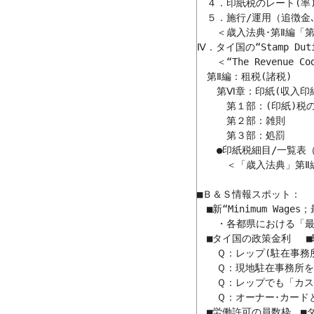
　４．印紙税のレート(率)
　５．施行/運用（追徴金､
　　＜歳入法典･第Ⅱ編「第
Ⅳ．タイ国の“Stamp Du
　　＜“The Revenue
　第Ⅱ編：租税(諸税)

　　第Ⅵ章：印紙(収入印紙)
　　　第１部：(印紙)税の
　　　第２部：雑則　　　
　　　第３部：処罰　　　
　　●印紙税細目/一覧表（Sta
　　　＜「歳入法典」第Ⅱ
■Ｂ＆Ｓ情報スポット：

　■新“Minimum Wage
　　・各都県における「最低賃
　■タイ国の政策金利 　■
　　Ｑ：レップ(駐在事務
　　Ｑ：現地駐在事務所を
　　Ｑ：レップでも「カス
　　Ｑ：オーナー･カード
　■労働許可の員数枠　■