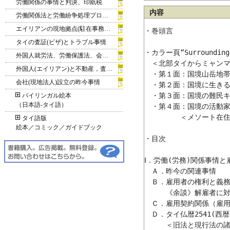
労働関係の事情と判決、印紙税
内容
労働関係法と労働紛争処理プロセス
エイリアンの現地拠点(駐在事務所ほか)
・巻頭言

タイの査証(ビザ)とトラブル事情
・カラー頁“Surroundings
外国人就労法、労働保護法、会社法(相当規定)の改定
　＜北部タイからミャンマ
外国人(エイリアン)と不動産，査証(ビザ)基準
　・第１面：国境山岳地帯
会社(現地法人)設立の昨今事情
　・第２面：国境に生きる
　・第３面：国境の難民キ
バイリンガル絵本
（日本語‐タイ語）
　・第４面：国境の活動家
　　　　　＜メソート在住Ｍ氏(
タイ語版
絵本／コミック／ガイドブック
・目次

Ⅰ．労働(労務)関係事情と
　Ａ．昨今の関連事情

　Ｂ．雇用者の権利と義務
　　　《余談》解雇者に対
　Ｃ．雇用契約関係（雇用
　Ｄ．タイ仏暦2541(西暦199
　　　＜旧法と現行法の諸