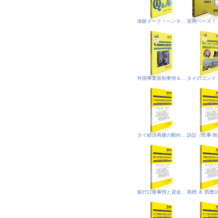
体験トーク！ヘンチア（悟空）のミレニアム放談
外国事業規制事情＆外国事業(規制)法‐PDF電子書籍版
タイ経済再建の動向と投資関連事情
銀行口座事情と資金洗浄防止法