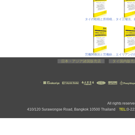
タイの租税と所得税、合法就労
労働関係法と労働紛争処理プロセス
日本・アジア諸国販売店
タイ国内販
All rights rese
410/120 Surawongse Road, Bangkok 10500 Thailand
TEL:
0-2