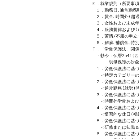
　Ｅ．就業規則（所要事項
　　１．勤務日､通常勤務時
　　２．賃金､時間外(超過
　　３．女性および未成年
　　４．服務規律および(違
　　５．苦情/不服の申立て
　　６．解雇､補償金､特別
　Ｆ．「労働保護法」関係
　　・勅令：仏暦2541(
　　　　　労働保護の対象と
　　１．労働保護法に基づい
　　　＜特定カテゴリーの
　　２．労働保護法に基づい
　　　＜通常勤務(就労)
　　３．労働保護法に基づい
　　　＜時間外労働および
　　４．労働保護法に基づい
　　　＜慣習的な休日(祝
　　５．労働保護法に基づい
　　　＜研修または知識＆
　　６．労働保護法に基づい