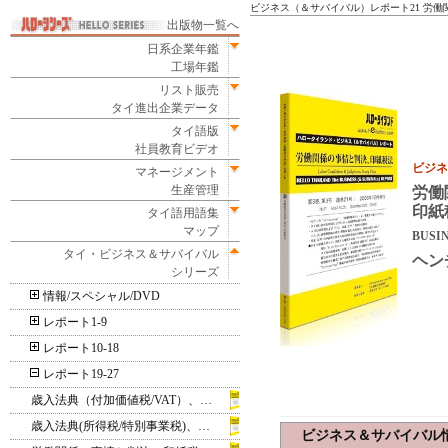
ビジネス（＆サバイバル）レポート21 労
出版物一覧へ
日系企業年鑑
工場年鑑
リスト販売
タイ進出企業データ
タイ語版
社員教育ビデオ
ビジネ
マネージメント
生産管理
労働
印紙
タイ語用語集
マップ
BUSIN
タイ・ビジネス＆サバイバル
ヘン
シリーズ
情報/スペシャル/DVD
レポート1-9
レポート10-18
レポート19-27
歳入法典（付加価値税/VAT）、刑法
歳入法典(所得税/特別事業税)、刑事訴訟法
ビジネス＆サバイバル