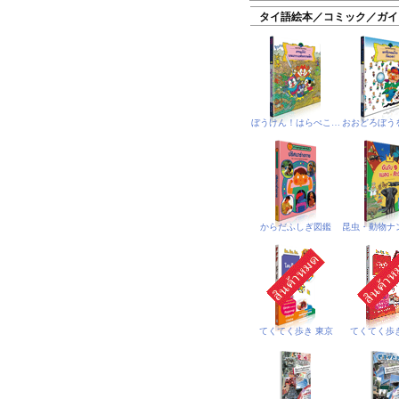
タイ語絵本／コミック／ガイ
ぼうけん！はらぺこじま
からだふしぎ図鑑
てくてく歩き 東京
てくてく歩き