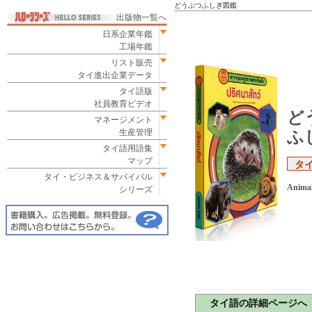
どうぶつふしぎ図鑑
出版物一覧へ
日系企業年鑑
工場年鑑
リスト販売
タイ進出企業データ
タイ語版
社員教育ビデオ
ど
マネージメント
生産管理
ふ
タイ語用語集
マップ
タイ
タイ・ビジネス＆サバイバル
Animal
シリーズ
タイ語の詳細ページへ