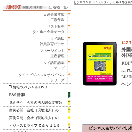
ビジネス＆サバイバル スペシャルⅢ 外国事業
出版物一覧へ
日系企業年鑑
工場年鑑
リスト販売
タイ進出企業データ
タイ語版
ビジネ
社員教育ビデオ
外国
マネージメント
外国
生産管理
タイ語用語集
PD
マップ
for 
タイ・ビジネス＆サバイバル
BUSIN
シリーズ
ヘン
情報/スペシャル/DVD
B&S 情報Ⅰ
見直そう！会社の法人関係文書類
実例公開！会社（現地法人）の設立
実例公開！会社（現地法人）の設立‐PDF電子書籍版
ビジネス＆ライフ Ｑ＆Ａ １１９
ビジネス＆サバイバル