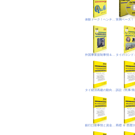
体験トーク！ヘンチア（悟空）のミレニアム放談
外国事業規制事情＆外国事業(規制)法‐PDF電子書籍版
タイ経済再建の動向と投資関連事情
銀行口座事情と資金洗浄防止法