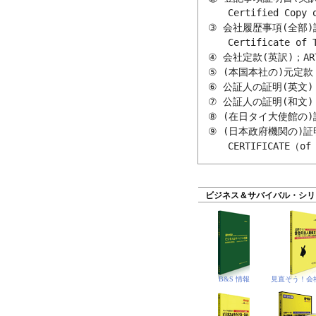
　　　Certified Copy of
　③ 会社履歴事項(全部)証
　　　Certificate of To
　④ 会社定款(英訳)；ARTICL
　⑤ (本国本社の)元定款；Orig
　⑥ 公証人の証明(英文)；NOTA
　⑦ 公証人の証明(和文)；NOTA
　⑧ (在日タイ大使館の)証明書；
　⑨ (日本政府機関の)証明
ビジネス＆サバイバル・シリ
B&S 情報