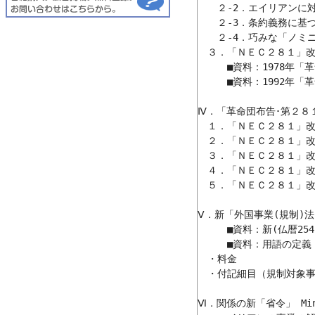
　　２-2．エイリアンに対
　　２-3．条約義務に基
　　２-4．巧みな「ノミニ
　３．「ＮＥＣ２８１」改
　　　■資料：1978年「
　　　■資料：1992年「
Ⅳ．「革命団布告･第２８
　１．「ＮＥＣ２８１」改
　２．「ＮＥＣ２８１」改
　３．「ＮＥＣ２８１」改
　４．「ＮＥＣ２８１」改
　５．「ＮＥＣ２８１」改
Ⅴ．新「外国事業(規制)法」 AL
　　　■資料：新(仏暦254
　　　■資料：用語の定義

　・料金

　・付記細目（規制対象事
Ⅵ．関係の新「省令」 Minist