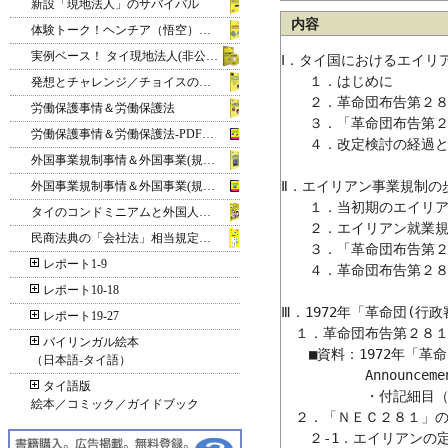
新設「現地法人」のサバイバル
内容
体験トーク！ヘンチア（悟空）のミレニアム放談
実例ベース！ タイ現地法人(非公開株式会社)の設立 DVD版
Ⅰ．タイ国におけるエイリ
　　１．はじめに

発想とチャレンジ／チョイスの世界
　　２．革命団布告第２８
労働保護事情＆労働保護法
　　３．「革命団布告第２
労働保護事情＆労働保護法‐PDF電子書籍版
　　４．改定検討の経過と
外国事業規制事情＆外国事業(規制)法
Ⅱ．エイリアン事業規制の歩
外国事業規制事情＆外国事業(規制)法‐PDF電子書籍版
　　１．当初期のエイリア
タイのコンドミニアムと外国人所有
　　２．エイリアン就業規
民商法典の「会社法」相当規定＆閉鎖
　　３．「革命団布告第２
レポート1-9
　　４．革命団布告第２８
レポート10-18
Ⅲ．1972年「革命団(行
レポート19-27
　１．革命団布告第２８１
バイリンガル絵本
　　■資料：1972年「革
（日本語‐タイ語）
　　　　　　Announcement 
タイ語版
　　　　　　・付記細目（
絵本／コミック／ガイドブック
　２．「ＮＥＣ２８１」の
　　２-1．エイリアンの定