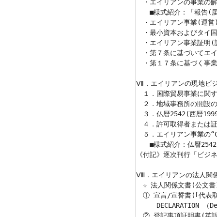
　・エイリアンの事業の解消
　　■様式紹介：「報告(届け
　・エイリアン事業(運営)に
　・最小資本およびタイ国へ
　・エイリアン事業証明(証
　・第７条に基づいてエイリ
　・第１７条に基づく事業を
Ⅶ．エイリアンの現地ビジ
　１．国際貿易事業に関す
　２．地域事務所の開設の
　３．仏暦2542(西暦19
　４．許可取得者または証
　５．エイリアン事業の“Ce
　　■様式紹介：仏暦254
《付記》逐次刊行「ビジネ
Ⅷ．エイリアンの法人関係
　☆ 法人関係文書(公文書
　① 宣言/宣誓書(｢代表取
　　　DECLARATION （Decl
　② 登記事項証明書(英訳)