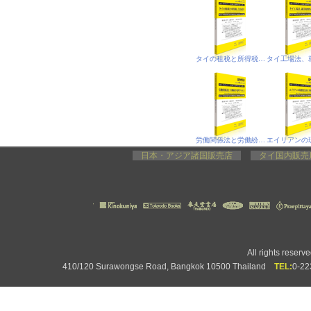
タイの租税と所得税、合法就労
労働関係法と労働紛争処理プロセス
日本・アジア諸国販売店
タイ国内販
All rights rese
410/120 Surawongse Road, Bangkok 10500 Thailand
TEL:
0-2