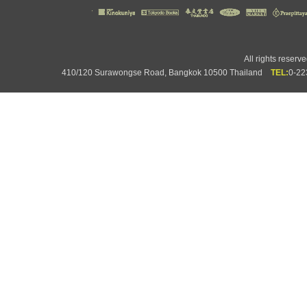
All rights rese
410/120 Surawongse Road, Bangkok 10500 Thailand
TEL:
0-2