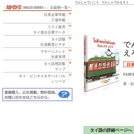
でんしゃでいこう でんしゃでかえろう
出版物一覧へ
日系企業年鑑
工場年鑑
リスト販売
タイ進出企業データ
タイ語版
で
社員教育ビデオ
え
マネージメント
生産管理
タイ語用語集
日
マップ
FAIRY
タイ・ビジネス＆サバイバル
シリーズ
案・絵
タイ語の詳細ページへ