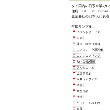
タイ国内の日系企業
5,95
住所・Tel・Fax・E-m
企業各社の日本人代表者
年鑑サンプル：
イベントサービス
印刷
運送・物流（引越）
エアコン・空調設備
エンジニアリング
FA・制御機器
アルミニウム
会計事務所
家具（オフィス）
楽器
金型部品
機械
ギフト・おみやげ
金属