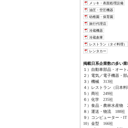
メッキ・表面処理設備
油圧・空圧機器
幼稚園・保育園
旅行代理店
冷蔵機器
冷蔵倉庫
レストラン（タイ料理）
レンタカー
掲載日系企業数の多い業種
１）自動車部品・オートバ
２）電気／電子機器・部品
３）機械 313社
４）レストラン（日本料理
５）商社 249社
６）化学 235社
７）食品・農林水産物 2
８）運送・物流 188社
９）コンピューター・IT
10）金型 166社