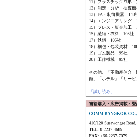
11）プラスチック成形・
12）測定・分析・検査機器
13）FA・制御機器 143
14）エンジニアリング 1
15）プレス・板金加工 1
15）繊維・衣料 108社
17）鉄鋼 105社
18）梱包・包装資材 10
19）ゴム製品 99社
20）工作機械 95社
その他、「不動産仲介・
館」「ホテル」「サービ
「試し読み」
書籍購入・広告掲載・登
COMM BANGKOK CO.,
410/120 Surawongse Road,
TEL:
0-2237-4689
FAX:
+66-2237-7079