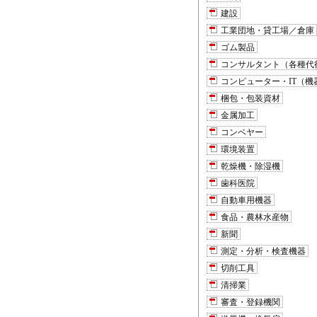
建設
工業団地・貸工場／倉庫
ゴム製品
コンサルタント（各種代
コンピューター・IT（
梱包・包装資材
金属加工
コンベヤー
環境装置
乾燥機・除湿機
歯科医院
自動車用機器
食品・農林水産物
新聞
測定・分析・検査機器
切削工具
清掃業
審査・登録機関