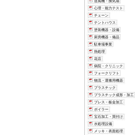
送風機・換気扇
心理・能力テスト
チェーン
テントハウス
塗装機器・設備
厨房機器・備品
駐車場事業
熱処理
花店
病院・クリニック
フォークリフト
物流・運搬用機器
プラスチック
プラスチック成形・加工
プレス・板金加工
ボイラー
宝石加工・買付け
水処理設備
メッキ・表面処理