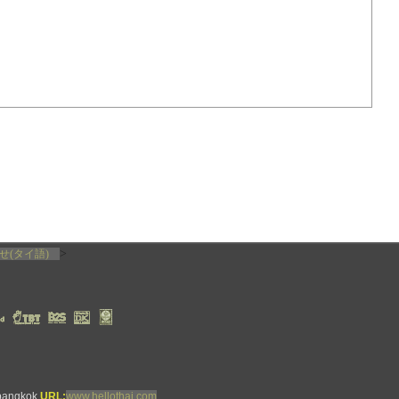
>
せ(タイ語)
bangkok
URL:
www.hellothai.com