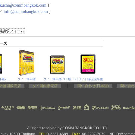
ikuchi@commbangkok.com
]
info@commbangkok.com
]
料請求フォーム
ーズ
タイ日系企業年鑑‐PDF版
タイ工場年鑑
タイ工場年鑑‐PDF版
ベトナム日系企業年鑑
｜
ア諸国販売店
タイ国内販売店
問い合わせ(日本語)
問い合わ
All rights reserved by COMM BANGKOK CO.,LTD.
ngkok 10500 Thailand
TEL:
0-2237-4689
FAX:
+66-2237-7079 LINE ID:@comm