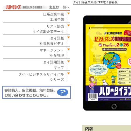
タイ日系企業年鑑‐PDF電子書籍版
出版物一覧へ
日系企業年鑑
工場年鑑
リスト販売
タイ進出企業データ
タイ語版
社員教育ビデオ
マネージメント
生産管理
タイ語用語集
マップ
タイ・ビジネス＆サバイバル
シリーズ
内容