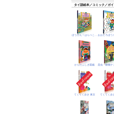
タイ語絵本／コミック／ガイ
ぼうけん！はらぺこじま
からだふしぎ図鑑
てくてく歩き 東京
てくてく歩き