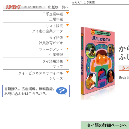
からだふしぎ図鑑
出版物一覧へ
日系企業年鑑
工場年鑑
リスト販売
タイ進出企業データ
タイ語版
社員教育ビデオ
か
マネージメント
生産管理
ふ
タイ語用語集
マップ
タイ
タイ・ビジネス＆サバイバル
Body P
シリーズ
タイ語の詳細ページへ