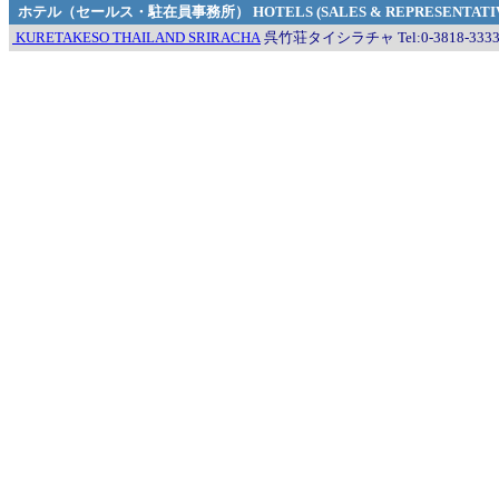
ホテル（セールス・駐在員事務所） HOTELS (SALES & REPRESENTATIVE
KURETAKESO THAILAND SRIRACHA
呉竹荘タイシラチャ Tel:0-3818-3333 F