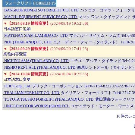
フォークリフト FORKLIFTS
BANGKOK KOMATSU FORKLIFT CO., LTD.
バンコク・コマツ・フォークリフト Tel:
MACH1 EQUIPMENT SERVICES CO., LTD.
マック ワン エクイップメント サービス
▼
【2024.08.19 情報変更】
(2024/08/19 19:52:56)
日本語窓口追加
MATEHAN SIAM LAMBDA CO., LTD.
マテハン・サイアム・ラムダ Tel:0-3870-32
NDT (THAILAND) CO., LTD.
エヌ・ディー・ティー（タイランド） Tel:0-2059-439
▼
【2024.09.29 情報変更】
(2024/09/29 17:41:23)
業務内容変更
NICHIYU ASIA (THAILAND) CO., LTD.
ニチユ・アジア・タイランド Tel:0-2181-6
NISHIO RENT ALL (THAILAND) CO., LTD.
西尾レントオール（タイランド） Tel:0-2
▼
【2024.10.04 情報変更】
(2024/10/04 10:25:55)
日本語窓口変更
PLIC Corp., Ltd.
プリック・コーポレーション Tel:0-2159-8222, 09-2278-5725 F
THAI-LIAN FORKLIFT CO., LTD.
タイリアン・フォークリフト Tel:0-2747-399
TOYOTA TSUSHO FORKLIFT (THAILAND) CO., LTD.
豊田通商フォークリフト（タイラ
UNITED MOTOR WORKS (SIAM) PCL.
ユナイテッド・モーター・ワークス Tel:0-20
10件のレ