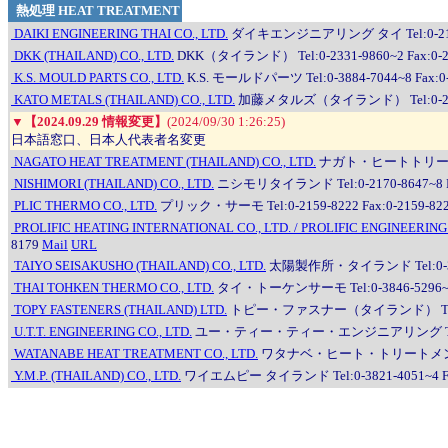
熱処理 HEAT TREATMENT
DAIKI ENGINEERING THAI CO., LTD.
ダイキエンジニアリング タイ Tel:0-2180-012
DKK (THAILAND) CO., LTD.
DKK（タイランド） Tel:0-2331-9860~2 Fax:0-2
K.S. MOULD PARTS CO., LTD.
K.S. モールドパーツ Tel:0-3884-7044~8 Fax:0-
KATO METALS (THAILAND) CO., LTD.
加藤メタルズ（タイランド） Tel:0-2661-6
▼
【2024.09.29 情報変更】
(2024/09/30 1:26:25)
日本語窓口、日本人代表者名変更
NAGATO HEAT TREATMENT (THAILAND) CO., LTD.
ナガト・ヒートトリートメント
NISHIMORI (THAILAND) CO., LTD.
ニシモリタイランド Tel:0-2170-8647~8 Fa
PLIC THERMO CO., LTD.
プリック・サーモ Tel:0-2159-8222 Fax:0-2159-82
PROLIFIC HEATING INTERNATIONAL CO., LTD. / PROLIFIC ENGINEERING 
8179
Mail
URL
TAIYO SEISAKUSHO (THAILAND) CO., LTD.
太陽製作所・タイランド Tel:0-3526-
THAI TOHKEN THERMO CO., LTD.
タイ・トーケンサーモ Tel:0-3846-5296~301
TOPY FASTENERS (THAILAND) LTD.
トピー・ファスナー（タイランド） Tel:0-3821-4
U.T.T. ENGINEERING CO., LTD.
ユー・ティー・ティー・エンジニアリング Tel:0-231
WATANABE HEAT TREATMENT CO., LTD.
ワタナベ・ヒート・トリートメント Tel:0
Y.M.P. (THAILAND) CO., LTD.
ワイエムピー タイランド Tel:0-3821-4051~4 Fax