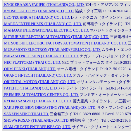
KYOCERA ASIA PACIFIC (THAILAND) CO., LTD.
京セラ・アジアパシフィック（タイラ
KYOSEI FACTORY (THAILAND) CO., LTD.
協成・タイ工場 Tel:0-3620-0240~8 
LEO TECHNICA (THAILAND) CO., LTD.
レオ・テクニカ（タイランド） Tel:0-3531
MAEDA ENTERPRISES (THAILAND) CO., LTD.
前田硝子（タイランド） Tel:0-261
MAHAJAK INTERNATIONAL ELECTRIC CO., LTD.
マハジャック インターナショナル
MITSUBISHI ELECTRIC AUTOMATION (THAILAND) CO., LTD.
三菱電機オートメ
MITSUBISHI ELECTRIC FACTORY AUTOMATION (THAILAND) CO., LTD.
三
MURAMOTO ELECTRON (THAILAND) PUBLIC CO., LTD.
ムラモト・エレクトロン（タ
NAGANO PRECISION (THAILAND) CO., LTD.
ナガノ・プレシジョン（タイランド） Te
NEC PLATFORMS THAI CO., LTD.
NEC プラットフォームズ タイ Tel:0-2831-620
OHM DENKI (THAILAND) LTD.
オーム電機・タイランド Tel:0-2150-0270~4 Fa
OKANO HI-TECH (THAILAND) CO., LTD.
オカノ・ハイテック・タイランド Tel:0-275
ORIENTAL MOTOR (THAILAND) CO., LTD.
オリエンタルモーター（タイランド） Tel
PATLITE (THAILAND) CO., LTD.
パトライト（タイランド） Tel:0-2541-5431 Fa
PREMIER AUTOMATION CENTER CO., LTD.
プレミア・オートメーションセンター Te
RYOKO SANGYO (THAILAND) CO., LTD.
菱光産業（タイランド）／三菱マテリアルトレ
SAKU PRECISION DIECASTING (THAILAND) CO., LTD.
サク・プレシジョン・ダイ
SANZEN SEIKO THAI LTD.
三全精工タイ Tel:0-3829-6800~2 Fax:0-3829-679
SHOWA KOSAN (THAILAND) CO., LTD.
昭和興産（タイ） Tel:0-2248-2116 Fax
SIAM CREATE ENTERPRISES CO., LTD.
サイアム・クリエート・エンタープライズ Tel: