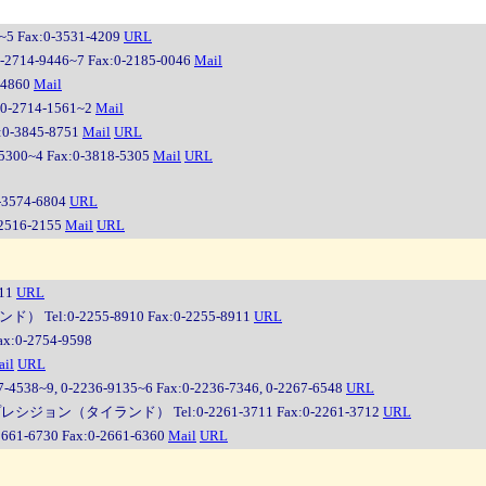
ax:0-3531-4209
URL
9446~7 Fax:0-2185-0046
Mail
4860
Mail
-2714-1561~2
Mail
-3845-8751
Mail
URL
~4 Fax:0-3818-5305
Mail
URL
3574-6804
URL
516-2155
Mail
URL
11
URL
:0-2255-8910 Fax:0-2255-8911
URL
x:0-2754-9598
il
URL
9, 0-2236-9135~6 Fax:0-2236-7346, 0-2267-6548
URL
ン（タイランド） Tel:0-2261-3711 Fax:0-2261-3712
URL
730 Fax:0-2661-6360
Mail
URL