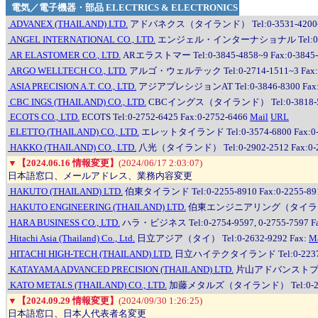
電気／電子機器・部品 ELECTRICS & ELECTRONICS
ADVANEX (THAILAND) LTD.
アドバネクス（タイランド） Tel:0-3531-4200~5 F
ANGEL INTERNATIONAL CO., LTD.
エンジェル・インターナショナル Tel:0-2714-
AR ELASTOMER CO., LTD.
ARエラストマー Tel:0-3845-4858~9 Fax:0-3845-
ARGO WELLTECH CO., LTD.
アルゴ・ウェルテック Tel:0-2714-1511~3 Fax:0
ASIA PRECISION A.T. CO., LTD.
アジアプレシジョンAT Tel:0-3846-8300 Fax:0
CBC INGS (THAILAND) CO., LTD.
CBCイングス（タイランド） Tel:0-3818-5300
ECOTS CO., LTD.
ECOTS Tel:0-2752-6425 Fax:0-2752-6466
Mail
URL
ELETTO (THAILAND) CO., LTD.
エレットタイランド Tel:0-3574-6800 Fax:0-
HAKKO (THAILAND) CO., LTD.
八光（タイランド） Tel:0-2902-2512 Fax:0-2
▼
【2024.06.16 情報変更】
(2024/06/17 2:03:07)
日本語窓口、メールアドレス、業務内容変更
HAKUTO (THAILAND) LTD.
伯東タイランド Tel:0-2255-8910 Fax:0-2255-89
HAKUTO ENGINEERING (THAILAND) LTD.
伯東エンジニアリング（タイランド） Tel
HARA BUSINESS CO., LTD.
ハラ・ビジネス Tel:0-2754-9597, 0-2755-7597 Fa
Hitachi Asia (Thailand) Co., Ltd.
日立アジア（タイ） Tel:0-2632-9292 Fax:
Ma
HITACHI HIGH-TECH (THAILAND) LTD.
日立ハイテクタイランド Tel:0-2237-4538~
KATAYAMA ADVANCED PRECISION (THAILAND) LTD.
片山アドバンストプレシジョ
KATO METALS (THAILAND) CO., LTD.
加藤メタルズ（タイランド） Tel:0-2661-6
▼
【2024.09.29 情報変更】
(2024/09/30 1:26:25)
日本語窓口、日本人代表者名変更