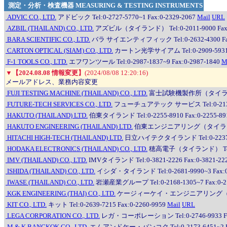
測定・分析・検査機器 MEASURING & TESTING INSTRUMENTS
ADVIC CO., LTD.
アドビック Tel:0-2727-5770~1 Fax:0-2329-2067
Mail
URL
AZBIL (THAILAND) CO., LTD.
アズビル（タイランド） Tel:0-2011-9000 Fax:0
BARA SCIENTIFIC CO., LTD.
バラ サイエンティフィック Tel:0-2632-4300 Fax:
CARTON OPTICAL (SIAM) CO., LTD.
カートン光学サイアム Tel:0-2909-5931~5
F-1 TOOLS CO., LTD.
エフワンツール Tel:0-2987-1837~9 Fax:0-2987-1840
M
▼
【2024.08.08 情報変更】
(2024/08/08 12:20:16)
メールアドレス、業務内容変更
FUJI TESTING MACHINE (THAILAND) CO., LTD.
富士試験機製作所（タイランド） Te
FUTURE-TECH SERVICES CO., LTD.
フューチュアテック サービス Tel:0-2136-62
HAKUTO (THAILAND) LTD.
伯東タイランド Tel:0-2255-8910 Fax:0-2255-89
HAKUTO ENGINEERING (THAILAND) LTD.
伯東エンジニアリング（タイランド） Tel
HITACHI HIGH-TECH (THAILAND) LTD.
日立ハイテクタイランド Tel:0-2237-4538~
HODAKA ELECTRONICS (THAILAND) CO., LTD.
穂高電子（タイランド） Tel:0-2
IMV (THAILAND) CO., LTD.
IMVタイランド Tel:0-3821-2226 Fax:0-3821-22
ISHIDA (THAILAND) CO., LTD.
イシダ・タイランド Tel:0-2681-9990~3 Fax:0-
IWASE (THAILAND) CO., LTD.
岩瀬産業グループ Tel:0-2168-1305~7 Fax:0-21
KGK ENGINEERING (THAI) CO., LTD.
ケージィーケイ・エンジニアリング（タイ） Tel:
KIT CO., LTD.
キット Tel:0-2639-7215 Fax:0-2260-9959
Mail
URL
LEGA CORPORATION CO., LTD.
レガ・コーポレーション Tel:0-2746-9933 Fax
M & K BANGKOK CO., LTD.
エムアンドケー・バンコク Tel:0-2173-6451~2 Fax