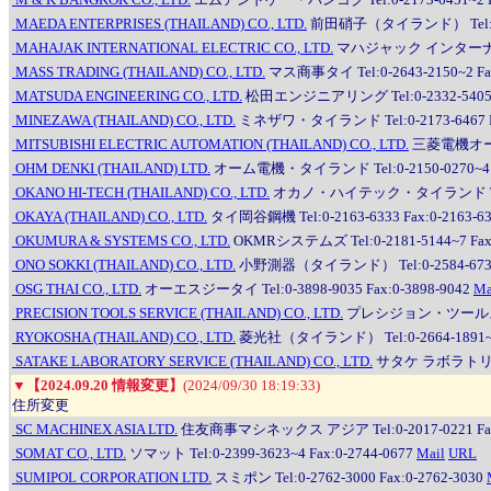
MAEDA ENTERPRISES (THAILAND) CO., LTD.
前田硝子（タイランド） Tel:0-261
MAHAJAK INTERNATIONAL ELECTRIC CO., LTD.
マハジャック インターナショナル
MASS TRADING (THAILAND) CO., LTD.
マス商事タイ Tel:0-2643-2150~2 Fax
MATSUDA ENGINEERING CO., LTD.
松田エンジニアリング Tel:0-2332-5405~9 
MINEZAWA (THAILAND) CO., LTD.
ミネザワ・タイランド Tel:0-2173-6467 Fa
MITSUBISHI ELECTRIC AUTOMATION (THAILAND) CO., LTD.
三菱電機オートメ
OHM DENKI (THAILAND) LTD.
オーム電機・タイランド Tel:0-2150-0270~4 Fa
OKANO HI-TECH (THAILAND) CO., LTD.
オカノ・ハイテック・タイランド Tel:0-275
OKAYA (THAILAND) CO., LTD.
タイ岡谷鋼機 Tel:0-2163-6333 Fax:0-2163-6
OKUMURA & SYSTEMS CO., LTD.
OKMRシステムズ Tel:0-2181-5144~7 Fax:
ONO SOKKI (THAILAND) CO., LTD.
小野測器（タイランド） Tel:0-2584-6735~9
OSG THAI CO., LTD.
オーエスジータイ Tel:0-3898-9035 Fax:0-3898-9042
Ma
PRECISION TOOLS SERVICE (THAILAND) CO., LTD.
プレシジョン・ツールス・サー
RYOKOSHA (THAILAND) CO., LTD.
菱光社（タイランド） Tel:0-2664-1891~4
SATAKE LABORATORY SERVICE (THAILAND) CO., LTD.
サタケ ラボラトリー 
▼
【2024.09.20 情報変更】
(2024/09/30 18:19:33)
住所変更
SC MACHINEX ASIA LTD.
住友商事マシネックス アジア Tel:0-2017-0221 Fax:
SOMAT CO., LTD.
ソマット Tel:0-2399-3623~4 Fax:0-2744-0677
Mail
URL
SUMIPOL CORPORATION LTD.
スミポン Tel:0-2762-3000 Fax:0-2762-3030