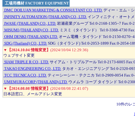
工場用機材 FACTORY EQUIPMENT
DMC DOILUAN MARKETING & CONSULTANT CO., LTD.
ディー・エム・シー・ドイル
INFINITY AUTOMATION (THAILAND) CO., LTD.
インフィニティ・オートメーション（タ
IWASE (THAILAND) CO., LTD.
岩瀬産業グループ Tel:0-2168-1305~7 Fax:0-21
MISUMI (THAILAND) CO., LTD.
ミスミ（タイランド） Tel:0-3368-4730 Fax
OHM DENKI (THAILAND) LTD.
オーム電機・タイランド Tel:0-2150-0270~4 Fa
SDG (Thailand) CO., LTD.
SDG（タイランド) Tel:0-2053-1899 Fax:0-2054-18
▼
【2024.10.04 情報変更】
(2024/10/04 12:29:36)
ウェブサイト変更
SIAM TRIPLE R CO., LTD.
サイアム・トリプルアール Tel:0-2173-6005 Fax:0-
TAKAO ENGINEERING CO., LTD.
タカオ・エンジニアリング Tel:0-2320-0931~4
TCC TECNICA CO., LTD.
ティーシーシー・テクニカ Tel:0-2909-0054 Fax:0-2
UMEMURA CORP (THAILAND) LTD.
ウメムラ コープ タイランド Tel:0-2308-20
▼
【2024.08.08 情報変更】
(2024/08/08 22:41:07)
日本語窓口、メールアドレス変更
10件のレ