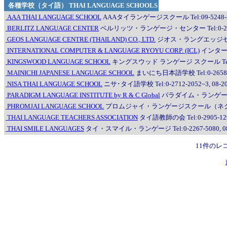
各種学校（タイ語） THAI LANGUAGE SCHOOLS
AAA THAI LANGUAGE SCHOOL
AAAタイランゲージスクール Tel:09-5248-34
BERLITZ LANGUAGE CENTER
ベルリッツ・ランゲージ・センター Tel:0-2780-
GEOS LANGUAGE CENTRE (THAILAND) CO., LTD.
ジオス・ラングエッジセンター（
INTERNATIONAL COMPUTER & LANGUAGE RYOYU CORP. (ICL)
インターナ
KINGSWOOD LANGUAGE SCHOOL
キングスウッド ランゲージ スクール Tel:0-21
MAINICHI JAPANESE LANGUAGE SCHOOL
まいにち日本語学校 Tel:0-2658-05
NISA THAI LANGUAGE SCHOOL
ニサ･タイ語学校 Tel:0-2712-2052~3, 08-208
PARADIGM LANGUAGE INSTITUTE by R & C Global
パラダイム・ランゲージ・インス
PHROMJAI LANGUAGE SCHOOL
プロムジャイ・ランゲージスクール（ネクサス明倫） T
THAI LANGUAGE TEACHERS ASSOCIATION
タイ語教師の会 Tel:0-2905-1292
THAI SMILE LANGUAGES
タイ・スマイル・ランゲージ Tel:0-2267-5080, 08-1
11件のレ