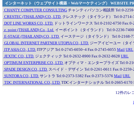
インターネット（ウェブサイト構築・Webマーケティング） WEBSITE PRODU
CHANTY COMPUTER CONSULTING
チャンティパソコン相談所 Tel:0-2259-0936,
CRESTEC (THAILAND) CO., LTD.
クレステック（タイランド） Tel:0-2714-305
DOT LINE WORKS CO., LTD.
ドットラインワークス Tel:0-2102-6750 Fax:0-2
e. point (THAILAND) Co., Ltd.
イーポイント（タイランド） Tel:0-2236-7400 Fa
E-STAGE (THAILAND) CO., LTD.
イーステージ（タイランド） Tel:0-2168-7754, 
GLOBAL INTERNET PARTNER UTOPIA CO., LTD.
ジーアイピーユー（タイランド） T
ITP ASIA CO., LTD.
ITPアジア Tel:0-2745-6050~4 Fax:0-2745-6055
Mail
URL
JEXTIC CO., LTD.
ジェクティック Tel:0-2632-8900 Fax:0-2632-8628
URL
OPTIMUM ENTERPRISE CO., LTD.
オプティマ・エンタープライズ Tel:0-2107-0997
SPADE DESIGN CO., LTD.
スペイド・デザイン Tel:0-2261-0611 Fax:0-2259-
SUNTORA CO., LTD.
サントラ Tel:0-2373-5382 Fax:0-2373-5376
Mail
URL
TDC INTERNATIONAL CO., LTD.
TDCインターナショナル Tel:0-2665-6170 Fa
12件のレ