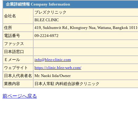
企業詳細情報 Company Information
ブレズクリニック
会社名
BLEZ CLINIC
住所
419, Sukhumvit Rd., Klongtoey Nua, Wattana, Bangkok 1011
電話番号
09-2224-6972
ファックス
日本語窓口
Ｅメール
info@blez-clinic.com
ウェブサイト
https://clinic.blez-web.com/
日本人代表者名
Mr. Naoki Iida/Owner
業務内容
日本人常駐 内科総合診療クリニック
前ページへ戻る