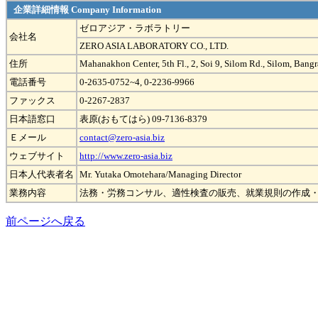
企業詳細情報 Company Information
ゼロアジア・ラボラトリー
会社名
ZERO ASIA LABORATORY CO., LTD.
住所
Mahanakhon Center, 5th Fl., 2, Soi 9, Silom Rd., Silom, Ban
電話番号
0-2635-0752~4, 0-2236-9966
ファックス
0-2267-2837
日本語窓口
表原(おもてはら) 09-7136-8379
Ｅメール
contact@zero-asia.biz
ウェブサイト
http://www.zero-asia.biz
日本人代表者名
Mr. Yutaka Omotehara/Managing Director
業務内容
法務・労務コンサル、適性検査の販売、就業規則の作成
前ページへ戻る