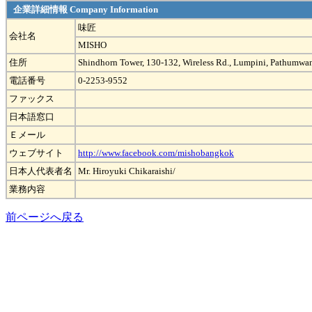
企業詳細情報 Company Information
味匠
会社名
MISHO
住所
Shindhorn Tower, 130-132, Wireless Rd., Lumpini, Pathumw
電話番号
0-2253-9552
ファックス
日本語窓口
Ｅメール
ウェブサイト
http://www.facebook.com/mishobangkok
日本人代表者名
Mr. Hiroyuki Chikaraishi/
業務内容
前ページへ戻る