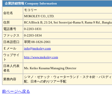
企業詳細情報 Company Information
モコリー
会社名
MOKOLEY CO., LTD.
住所
RCA Block B, 21/24, Soi Soonvijai-Rama 9, Rama 9 Rd., Bang
電話番号
0-2203-1831
ファックス
0-2203-1834
日本語窓口
草間 08-1826-2061
Ｅメール
info@mokoley.com
ウェブサイ
http://www.mokoley.com
ト
日本人代表
Ms. Keiko Kusama/Managing Director
者名
シマノ・ゼナック・ウォーターランド・ステキ針・バスディ
業務内容
配、日本への釣りツアー手配
前ページへ戻る