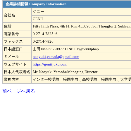
企業詳細情報 Company Information
ジニー
会社名
GENII
住所
Fifty Fifth Plaza, 4th Fl. Rm. 4L3, 90, Soi Thonglor 2, Sukh
電話番号
0-2714-7825~6
ファックス
0-2714-7826
日本語窓口
山田 08-9687-0977 LINE ID:@588dpbap
Ｅメール
naoyuki.yamada@gmail.com
ウェブサイト
https://geniijuku.com
日本人代表者名
Mr. Naoyuki Yamada/Managing Director
業務内容
インター校受験、帰国生向け高校受験 帰国生向け大学
前ページへ戻る