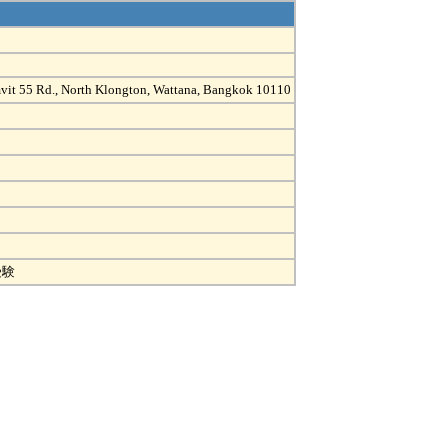
umvit 55 Rd., North Klongton, Wattana, Bangkok 10110
受験