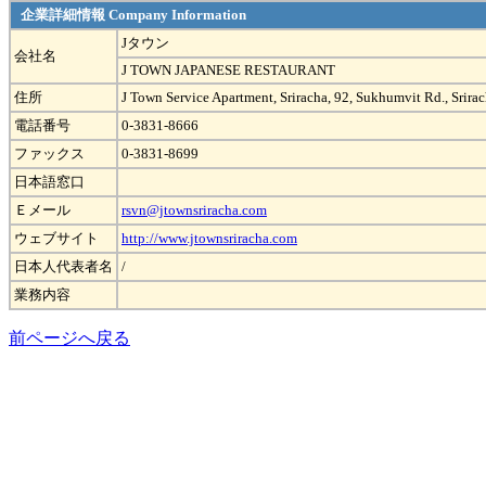
企業詳細情報 Company Information
Jタウン
会社名
J TOWN JAPANESE RESTAURANT
住所
J Town Service Apartment, Sriracha, 92, Sukhumvit Rd., Srir
電話番号
0-3831-8666
ファックス
0-3831-8699
日本語窓口
Ｅメール
rsvn@jtownsriracha.com
ウェブサイト
http://www.jtownsriracha.com
日本人代表者名
/
業務内容
前ページへ戻る