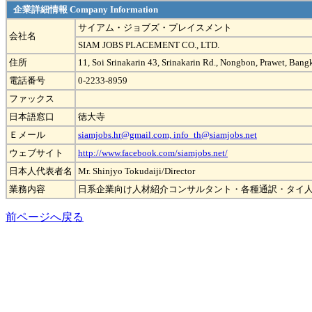
企業詳細情報 Company Information
サイアム・ジョブズ・プレイスメント
会社名
SIAM JOBS PLACEMENT CO., LTD.
住所
11, Soi Srinakarin 43, Srinakarin Rd., Nongbon, Prawet, Ban
電話番号
0-2233-8959
ファックス
日本語窓口
徳大寺
Ｅメール
siamjobs.hr@gmail.com, info_th@siamjobs.net
ウェブサイト
http://www.facebook.com/siamjobs.net/
日本人代表者名
Mr. Shinjyo Tokudaiji/Director
業務内容
日系企業向け人材紹介コンサルタント・各種通訳・タイ
前ページへ戻る