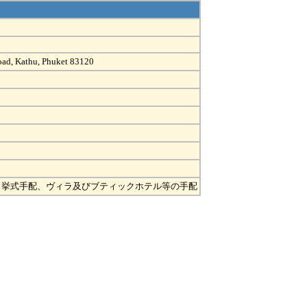
oad, Kathu, Phuket 83120
・挙式手配、ヴィラ及びブティックホテル等の手配