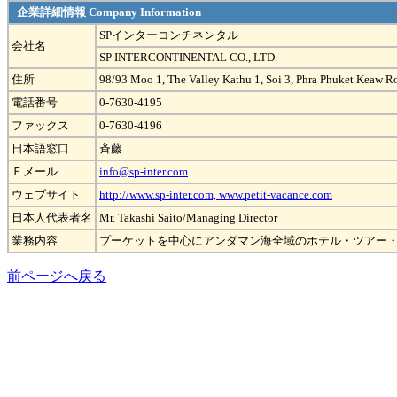
企業詳細情報 Company Information
SPインターコンチネンタル
会社名
SP INTERCONTINENTAL CO., LTD.
住所
98/93 Moo 1, The Valley Kathu 1, Soi 3, Phra Phuket Keaw R
電話番号
0-7630-4195
ファックス
0-7630-4196
日本語窓口
斉藤
Ｅメール
info@sp-inter.com
ウェブサイト
http://www.sp-inter.com, www.petit-vacance.com
日本人代表者名
Mr. Takashi Saito/Managing Director
業務内容
プーケットを中心にアンダマン海全域のホテル・ツアー
前ページへ戻る