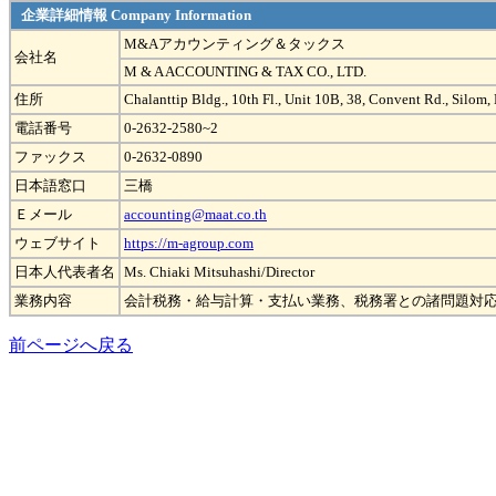
企業詳細情報 Company Information
M&Aアカウンティング＆タックス
会社名
M & A ACCOUNTING & TAX CO., LTD.
住所
Chalanttip Bldg., 10th Fl., Unit 10B, 38, Convent Rd., Silo
電話番号
0-2632-2580~2
ファックス
0-2632-0890
日本語窓口
三橋
Ｅメール
accounting@maat.co.th
ウェブサイト
https://m-agroup.com
日本人代表者名
Ms. Chiaki Mitsuhashi/Director
業務内容
会計税務・給与計算・支払い業務、税務署との諸問題対応、
前ページへ戻る