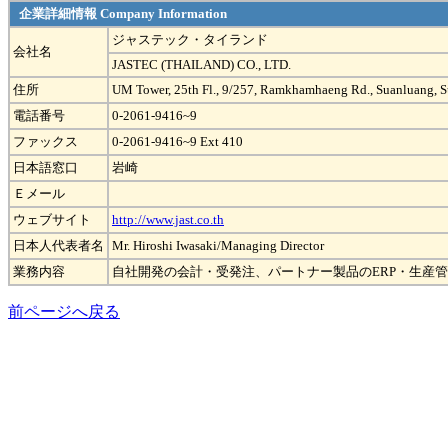
企業詳細情報 Company Information
ジャステック・タイランド
会社名
JASTEC (THAILAND) CO., LTD.
住所
UM Tower, 25th Fl., 9/257, Ramkhamhaeng Rd., Suanluang, 
電話番号
0-2061-9416~9
ファックス
0-2061-9416~9 Ext 410
日本語窓口
岩崎
Ｅメール
ウェブサイト
http://www.jast.co.th
日本人代表者名
Mr. Hiroshi Iwasaki/Managing Director
業務内容
自社開発の会計・受発注、パートナー製品のERP・生産
前ページへ戻る