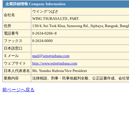
企業詳細情報 Company Information
ウイングつばさ
会社名
WING TSUBASA LTD., PART.
住所
130/4, Soi Trok Klua, Surawong Rd., Siphaya, Bangrak, Ban
電話番号
0-2634-0266~8
ファックス
0-2634-0000
日本語窓口
Ｅメール
mail@wingtsubasa.com
ウェブサイト
http://www.wingtsubasa.com
日本人代表者名
Ms. Yumiko Kubota/Vice President
業務内容
法律相談、刑事・民事他裁判全般、公正証書作成、会社
前ページへ戻る