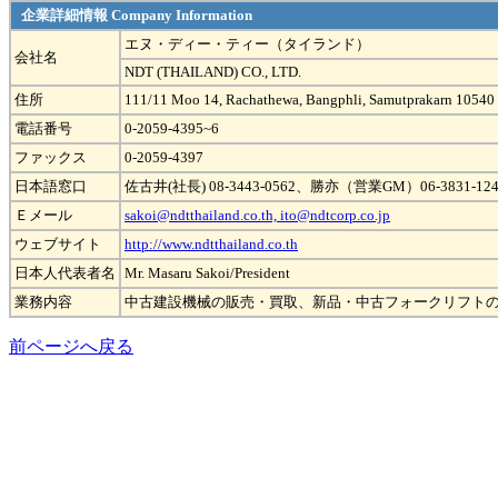
企業詳細情報 Company Information
エヌ・ディー・ティー（タイランド）
会社名
NDT (THAILAND) CO., LTD.
住所
111/11 Moo 14, Rachathewa, Bangphli, Samutprakarn 10540
電話番号
0-2059-4395~6
ファックス
0-2059-4397
日本語窓口
佐古井(社長) 08-3443-0562、勝亦（営業GM）06-3831-124
Ｅメール
sakoi@ndtthailand.co.th, ito@ndtcorp.co.jp
ウェブサイト
http://www.ndtthailand.co.th
日本人代表者名
Mr. Masaru Sakoi/President
業務内容
中古建設機械の販売・買取、新品・中古フォークリフトのレ
前ページへ戻る