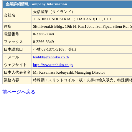
企業詳細情報 Company Information
天彦産業（タイランド）
会社名
TENHIKO INDUSTRIAL (THAILAND) CO., LTD.
住所
Sitthivorakit Bldg., 10th Fl. Rm.105, 5, Soi Pipat, Silom Rd
電話番号
0-2266-8348
ファックス
0-2266-8349
日本語窓口
小林 08-1371-5108、金山
Ｅメール
tenbkk@tenhiko.co.th
ウェブサイト
http://www.tenhiko.co.jp
日本人代表者名
Mr. Kazumasa Kobayashi/Managing Director
業務内容
特殊鋼・スリットコイル・板・丸棒の輸入販売、特殊鋼材使
前ページへ戻る