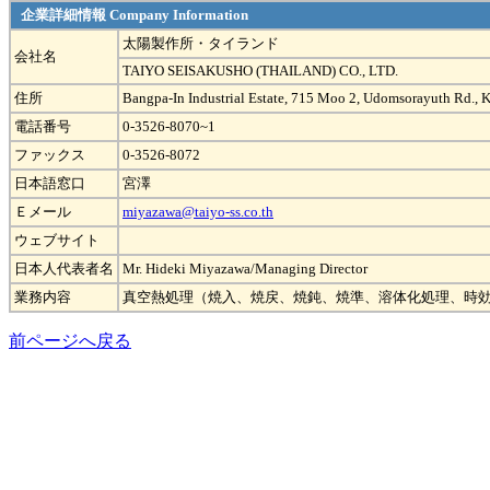
企業詳細情報 Company Information
太陽製作所・タイランド
会社名
TAIYO SEISAKUSHO (THAILAND) CO., LTD.
住所
Bangpa-In Industrial Estate, 715 Moo 2, Udomsorayuth Rd., 
電話番号
0-3526-8070~1
ファックス
0-3526-8072
日本語窓口
宮澤
Ｅメール
miyazawa@taiyo-ss.co.th
ウェブサイト
日本人代表者名
Mr. Hideki Miyazawa/Managing Director
業務内容
真空熱処理（焼入、焼戻、焼鈍、焼準、溶体化処理、時効
前ページへ戻る