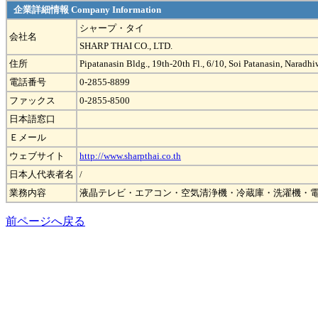
企業詳細情報 Company Information
シャープ・タイ
会社名
SHARP THAI CO., LTD.
住所
Pipatanasin Bldg., 19th-20th Fl., 6/10, Soi Patanasin, Nar
電話番号
0-2855-8899
ファックス
0-2855-8500
日本語窓口
Ｅメール
ウェブサイト
http://www.sharpthai.co.th
日本人代表者名
/
業務内容
液晶テレビ・エアコン・空気清浄機・冷蔵庫・洗濯機・電
前ページへ戻る