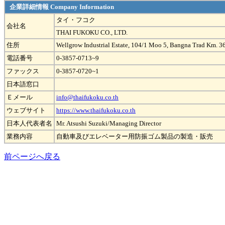
企業詳細情報 Company Information
タイ・フコク
会社名
THAI FUKOKU CO., LTD.
住所
Wellgrow Industrial Estate, 104/1 Moo 5, Bangna Trad Km.
電話番号
0-3857-0713~9
ファックス
0-3857-0720~1
日本語窓口
Ｅメール
info@thaifukoku.co.th
ウェブサイト
https://www.thaifukoku.co.th
日本人代表者名
Mr. Atsushi Suzuki/Managing Director
業務内容
自動車及びエレベーター用防振ゴム製品の製造・販売
前ページへ戻る