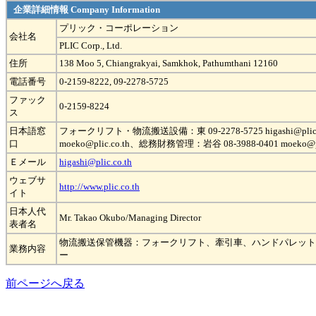
企業詳細情報 Company Information
プリック・コーポレーション
会社名
PLIC Corp., Ltd.
住所
138 Moo 5, Chiangrakyai, Samkhok, Pathumthani 12160
電話番号
0-2159-8222, 09-2278-5725
ファック
0-2159-8224
ス
日本語窓
フォークリフト・物流搬送設備：東 09-2278-5725 higashi@plic.co.t
口
moeko@plic.co.th、総務財務管理：岩谷 08-3988-0401 moeko@pli
Ｅメール
higashi@plic.co.th
ウェブサ
http://www.plic.co.th
イト
日本人代
Mr. Takao Okubo/Managing Director
表者名
物流搬送保管機器：フォークリフト、牽引車、ハンドパレット
業務内容
ー
前ページへ戻る